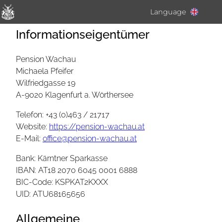
Language
Informationseigentümer
Deutsch
English
Pension Wachau
Michaela Pfeifer
Italiano
Wilfriedgasse 19
A-9020 Klagenfurt a. Wörthersee
Telefon: +43 (0)463 / 21717
Website:
https://pension-wachau.at
E-Mail:
office@pension-wachau.at
Bank: Kärntner Sparkasse
IBAN: AT18 2070 6045 0001 6888
BIC-Code: KSPKAT2KXXX
UID: ATU68165656
Allgemeine