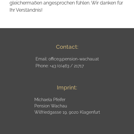
gleichermaßen angesprochen fühlen. Wir danken für
Ihr Verständnis!
Contact
:
Email:
office@pension-wachau.at
Phone
: +43 (0)463 / 21717
Imprint
:
Michaela Pfeifer
Pension Wachau
Wilfriedgasse 19, 9020 Klagenfurt